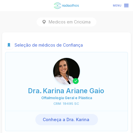
MENU
Medicos em
Criciúma
Seleção de médicos de Confiança
Dra.
Karina Ariane Gaio
Oftalmologia Geral e Plástica
CRM:
19495 SC
Conheça
a
Dra.
Karina