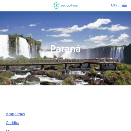
MENU
Paraná
Arapongas
Curitiba