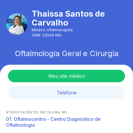
Thaissa Santos de
Carvalho
Médico oftalmologista
CRM:
33595 MG
Oftalmologia Geral e Cirurgia
Meu site médico
Telefone
ATENDO PACIENTES: EM
ITAJUBÁ
,
MG
01.
Oftalmocentro - Centro Diagnóstico de
Oftalmologia