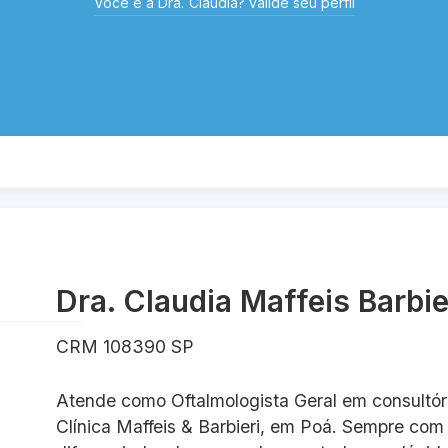
Você é
a
Dra.
Claudia
? valide seu perfil
Dra. Claudia Maffeis Barbie
CRM 108390 SP
Atende como Oftalmologista Geral em consultóri
Clínica Maffeis & Barbieri, em Poá. Sempre com