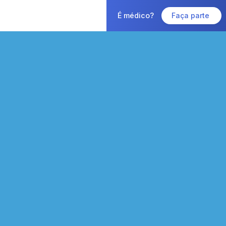
É médico?
Faça parte