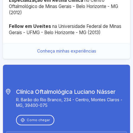
Especialização em Retina Clínica
no Centro
Oftalmológico de Minas Gerais - Belo Horizonte - MG
(2012)
Fellow em Uveítes
na Universidade Federal de Minas
Gerais - UFMG - Belo Horizonte - MG (2013)
Conheça minhas experiências
Clínica Oftalmológica Luciano Násser
R. Barão do Rio Branco, 234 - Centro, Montes Claros -
MG, 39400-075
Como chegar