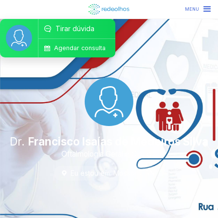
MENU
Tirar dúvida
Agendar consulta
Dr.
Francisco Isaías de Medeiros Silva
Oftalmologia Geral e Cirurgia
Eu estou em:
Mossoró
,
RN