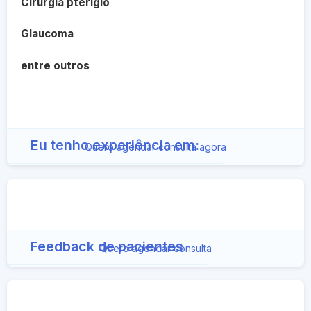
Cirurgia pterígio
Glaucoma
entre outros
Eu tenho experiência em:
Quero agendar consulta agora
Feedback de pacientes
Quero agendar consulta