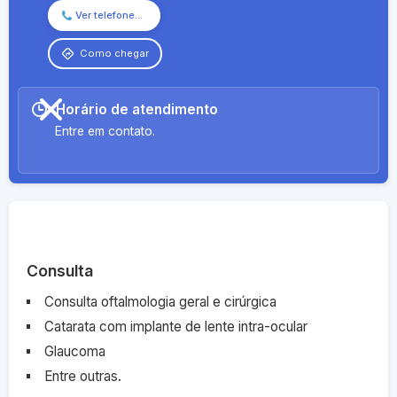
(84)
Chamar
Ver telefone...
2142-
agora
0521
Como chegar
(84)98895
Chamar
0101
agora
Horário de atendimento
Entre em contato.
Onde atendo
Consulta
Consulta oftalmologia geral e cirúrgica
Catarata com implante de lente intra-ocular
Glaucoma
Entre outras.