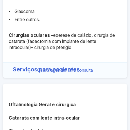
Glaucoma
Entre outros.
Cirurgias oculares -
exerese de calázio
,
cirurgia de
catarata (facectomia com implante de lente
intraocular)- cirurgia de pterígio
Serviços para pacientes
Quero agendar uma consulta
Oftalmologia Geral e cirúrgica
Catarata com lente intra-ocular