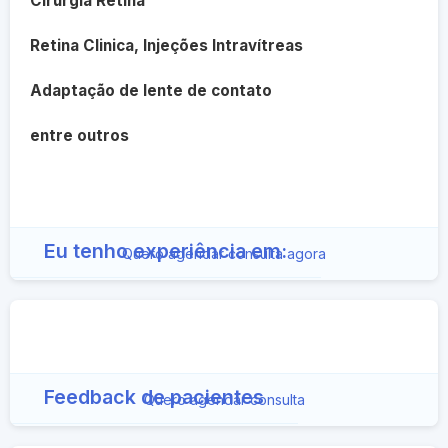
Cirurgia Retina
Retina Clinica, Injeções Intravítreas
Adaptação de lente de contato
entre outros
Eu tenho experiência em:
Quero agendar consulta agora
Feedback de pacientes
Quero agendar consulta