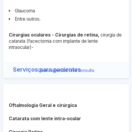
Glaucoma
Entre outros.
Cirurgias oculares - Cirurgias de retina
,
cirurgia de
catarata (facectomia com implante de lente
intraocular)-
Serviços para pacientes
Quero agendar uma consulta
Oftalmologia Geral e cirúrgica
Catarata com lente intra-ocular